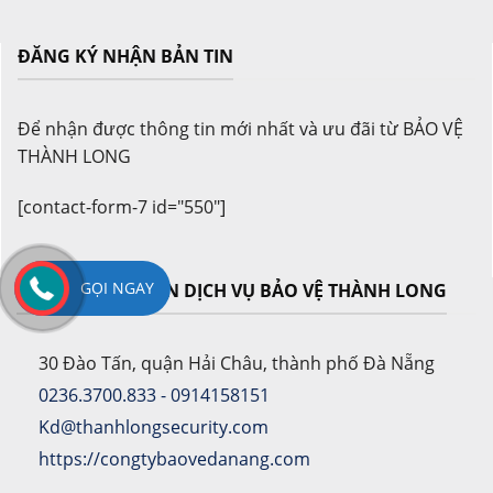
ĐĂNG KÝ NHẬN BẢN TIN
Để nhận được thông tin mới nhất và ưu đãi từ BẢO VỆ
THÀNH LONG
[contact-form-7 id="550"]
GỌI NGAY
CÔNG TY CỔ PHẦN DỊCH VỤ BẢO VỆ THÀNH LONG
30 Đào Tấn, quận Hải Châu, thành phố Đà Nẵng
0236.3700.833 - 0914158151
Kd@thanhlongsecurity.com
https://congtybaovedanang.com