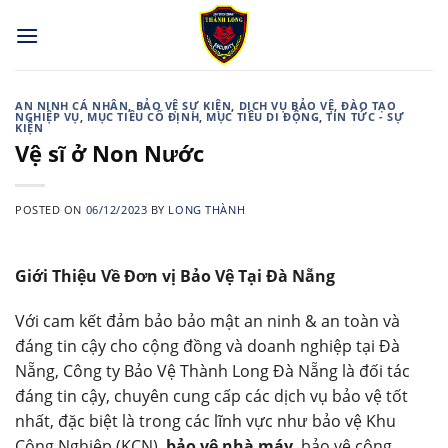
Skip
to
content
AN NINH CÁ NHÂN
,
BẢO VỆ SỰ KIỆN
,
DỊCH VỤ BẢO VỆ
,
ĐÀO TẠO
NGHIỆP VỤ
,
MỤC TIÊU CỐ ĐỊNH
,
MỤC TIÊU DI ĐỘNG
,
TIN TỨC - SỰ
KIỆN
Vệ sĩ ở Non Nước
POSTED ON
06/12/2023
BY
LONG THÀNH
Giới Thiệu Về Đơn vị Bảo Vệ Tại Đà Nẵng
Với cam kết đảm bảo bảo mật an ninh & an toàn và
đáng tin cậy cho cộng đồng và doanh nghiệp tại Đà
Nẵng, Công ty Bảo Vệ Thành Long Đà Nẵng là đối tác
đáng tin cậy, chuyên cung cấp các dịch vụ bảo vệ tốt
nhất, đặc biệt là trong các lĩnh vực như bảo vệ Khu
Công Nghiệp (KCN),
bảo vệ nhà máy
, bảo vệ công