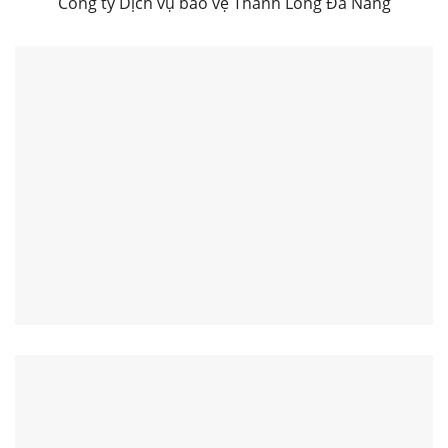
Công ty Dịch vụ bảo vệ Thành Long Đà Nẵng