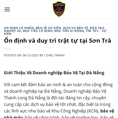
Skip
to
content
AN NINH CÁ NHÂN
,
BẢO VỆ SỰ KIỆN
,
DỊCH VỤ BẢO VỆ
,
ĐÀO TẠO
NGHIỆP VỤ
,
MỤC TIÊU CỐ ĐỊNH
,
MỤC TIÊU DI ĐỘNG
,
TIN TỨC - SỰ
KIỆN
Ổn định và duy trì trật tự tại Sơn Trà
POSTED ON
06/12/2023
BY
LONG THÀNH
Giới Thiệu Về Doanh nghiệp Bảo Vệ Tại Đà Nẵng
Với cam kết đảm bảo an ninh & an toàn cho cộng đồng
và doanh nghiệp tại Đà Nẵng, Doanh nghiệp Bảo Vệ
Thành Long Đà Nẵng là đối tác đáng tin cậy, chuyên
cung cấp các dịch vụ bảo vệ tốt nhất, đặc biệt là trong
các lĩnh vực như bảo vệ Khu Công Nghiệp (KCN),
bảo vệ
nhà máy
, bảo vệ công trình, bảo vệ trường học, bảo vệ