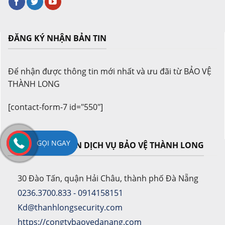
ĐĂNG KÝ NHẬN BẢN TIN
Để nhận được thông tin mới nhất và ưu đãi từ BẢO VỆ
THÀNH LONG
[contact-form-7 id="550"]
GỌI NGAY
CÔNG TY CỔ PHẦN DỊCH VỤ BẢO VỆ THÀNH LONG
30 Đào Tấn, quận Hải Châu, thành phố Đà Nẵng
0236.3700.833 - 0914158151
Kd@thanhlongsecurity.com
https://congtybaovedanang.com