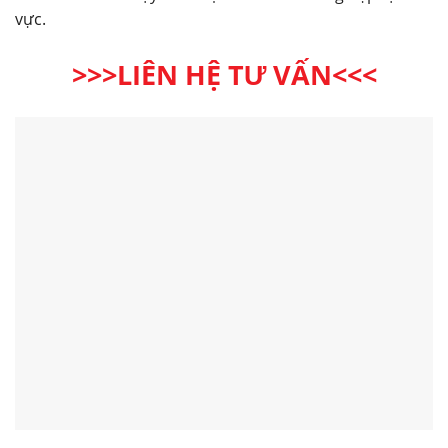
vực.
>>>LIÊN HỆ TƯ VẤN<<<