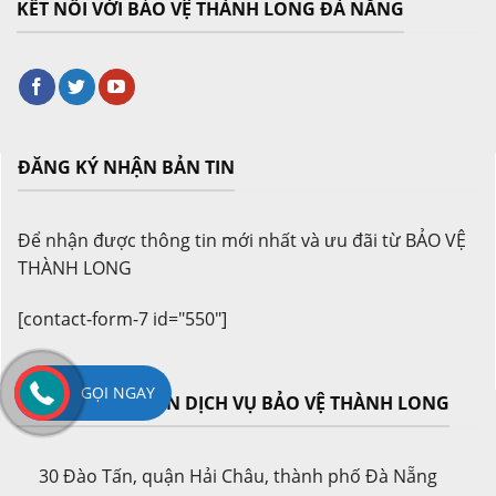
KẾT NỐI VỚI BẢO VỆ THÀNH LONG ĐÀ NẴNG
ĐĂNG KÝ NHẬN BẢN TIN
Để nhận được thông tin mới nhất và ưu đãi từ BẢO VỆ
THÀNH LONG
[contact-form-7 id="550"]
GỌI NGAY
CÔNG TY CỔ PHẦN DỊCH VỤ BẢO VỆ THÀNH LONG
30 Đào Tấn, quận Hải Châu, thành phố Đà Nẵng