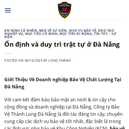
Skip
to
content
AN NINH CÁ NHÂN
,
BẢO VỆ SỰ KIỆN
,
DỊCH VỤ BẢO VỆ
,
ĐÀO TẠO
NGHIỆP VỤ
,
MỤC TIÊU CỐ ĐỊNH
,
MỤC TIÊU DI ĐỘNG
,
TIN TỨC - SỰ
KIỆN
Ổn định và duy trì trật tự ở Đà Nẵng
POSTED ON
06/12/2023
BY
LONG THÀNH
Giới Thiệu Về Doanh nghiệp Bảo Vệ Chất Lượng Tại
Đà Nẵng
Với cam kết đảm bảo bảo mật an ninh & tin cậy cho
cộng đồng và doanh nghiệp tại Đà Nẵng, Công ty Bảo
Vệ Thành Long Đà Nẵng là đối tác đáng tin cậy, chuyên
cung cấp các dịch vụ bảo vệ tốt nhất, đặc biệt là trong
các lĩnh vực như bảo vệ Khu Công Nghiệp (KCN),
bảo vệ