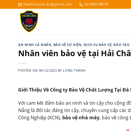
Skip
thanhlongvn.dn@gmail.com
02368518678
to
content
AN NINH CÁ NHÂN
,
BẢO VỆ SỰ KIỆN
,
DỊCH VỤ BẢO VỆ
,
ĐÀO TẠO 
Nhân viên bảo vệ tại Hải Ch
POSTED ON
06/12/2023
BY
LONG THÀNH
Giới Thiệu Về Công ty Bảo Vệ Chất Lượng Tại Đà
Với cam kết đảm bảo an ninh và tin cậy cho cộng 
Nẵng là đối tác đáng tin cậy, chuyên cung cấp các d
Công Nghiệp (KCN),
bảo vệ nhà máy
, bảo vệ công 