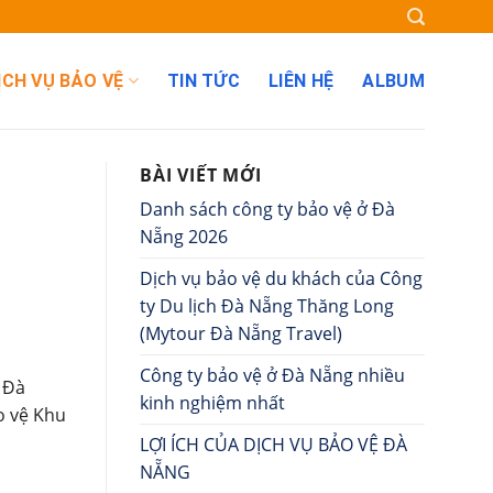
ỊCH VỤ BẢO VỆ
TIN TỨC
LIÊN HỆ
ALBUM
BÀI VIẾT MỚI
Danh sách công ty bảo vệ ở Đà
Nẵng 2026
Dịch vụ bảo vệ du khách của Công
ty Du lịch Đà Nẵng Thăng Long
(Mytour Đà Nẵng Travel)
Công ty bảo vệ ở Đà Nẵng nhiều
 Đà
kinh nghiệm nhất
ảo vệ Khu
LỢI ÍCH CỦA DỊCH VỤ BẢO VỆ ĐÀ
NẴNG