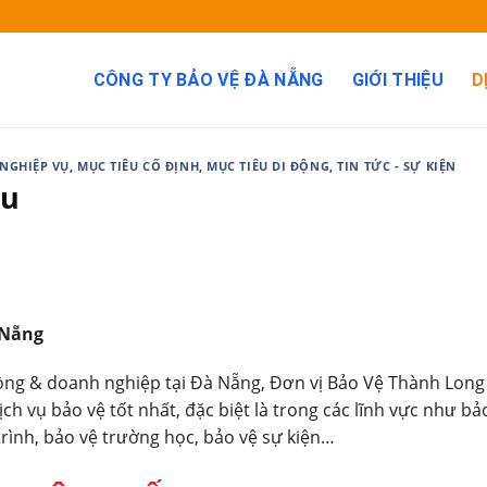
CÔNG TY BẢO VỆ ĐÀ NẴNG
GIỚI THIỆU
D
NGHIỆP VỤ
,
MỤC TIÊU CỐ ĐỊNH
,
MỤC TIÊU DI ĐỘNG
,
TIN TỨC - SỰ KIỆN
âu
 Nẵng
đồng & doanh nghiệp tại Đà Nẵng, Đơn vị Bảo Vệ Thành Long
ịch vụ bảo vệ tốt nhất, đặc biệt là trong các lĩnh vực như b
trình, bảo vệ trường học, bảo vệ sự kiện…