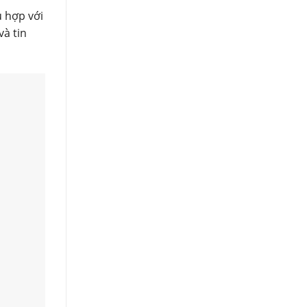
ù hợp với
à tin