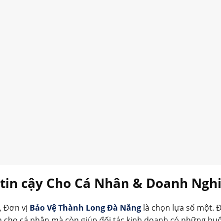
g tin cậy Cho Cá Nhân & Doanh Ngh
, Đơn vị
Bảo Vệ Thành Long Đà Nẵng
là chọn lựa số một. 
n cho cá nhân mà còn giúp đối tác kinh doanh có những buổ