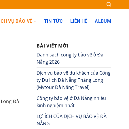
ỊCH VỤ BẢO VỆ
TIN TỨC
LIÊN HỆ
ALBUM
BÀI VIẾT MỚI
Danh sách công ty bảo vệ ở Đà
Nẵng 2026
Dịch vụ bảo vệ du khách của Công
ty Du lịch Đà Nẵng Thăng Long
(Mytour Đà Nẵng Travel)
Công ty bảo vệ ở Đà Nẵng nhiều
 Long Đà
kinh nghiệm nhất
LỢI ÍCH CỦA DỊCH VỤ BẢO VỆ ĐÀ
NẴNG