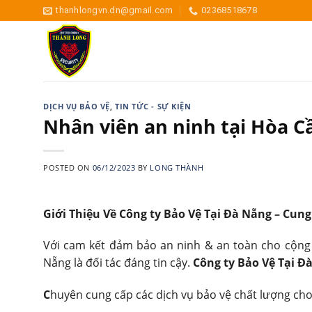
Skip
thanhlongvn.dn@gmail.com
02368518678
to
content
DỊCH VỤ BẢO VỆ
,
TIN TỨC - SỰ KIỆN
Nhân viên an ninh tại Hòa 
POSTED ON
06/12/2023
BY
LONG THÀNH
Giới Thiệu Về Công ty Bảo Vệ Tại Đà Nẵng – Cun
Với cam kết đảm bảo an ninh & an toàn cho cộng
Nẵng là đối tác đáng tin cậy.
Công ty Bảo Vệ Tại Đ
C
huyên cung cấp các dịch vụ bảo vệ chất lượng ch