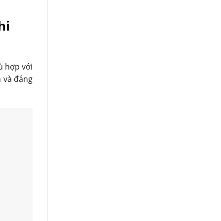
hi
ù hợp với
n và đáng