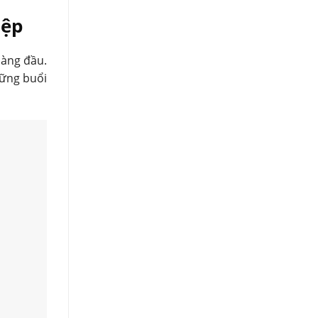
iệp
hàng đầu.
hững buổi