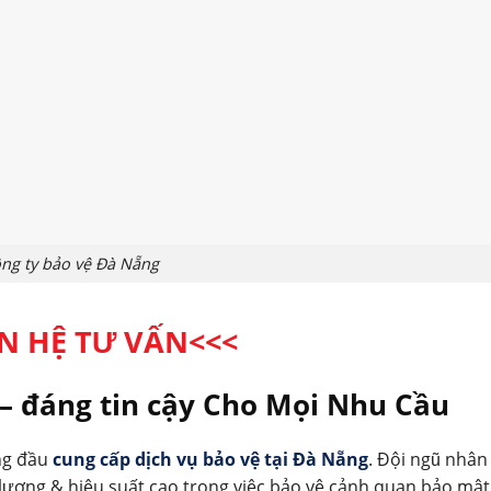
ng ty bảo vệ Đà Nẵng
ÊN HỆ TƯ VẤN<<<
– đáng tin cậy Cho Mọi Nhu Cầu
àng đầu
cung cấp dịch vụ bảo vệ tại Đà Nẵng
. Đội ngũ nhân
lượng & hiệu suất cao trong việc bảo vệ cảnh quan bảo mật