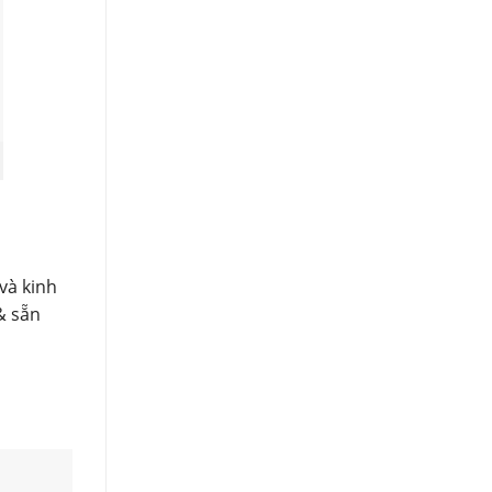
và kinh
& sẵn