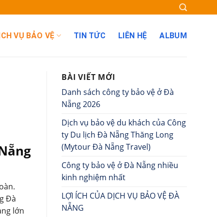
ỊCH VỤ BẢO VỆ
TIN TỨC
LIÊN HỆ
ALBUM
BÀI VIẾT MỚI
Danh sách công ty bảo vệ ở Đà
Nẵng 2026
Dịch vụ bảo vệ du khách của Công
ty Du lịch Đà Nẵng Thăng Long
(Mytour Đà Nẵng Travel)
 Nẵng
Công ty bảo vệ ở Đà Nẵng nhiều
kinh nghiệm nhất
oàn.
LỢI ÍCH CỦA DỊCH VỤ BẢO VỆ ĐÀ
ng Đà
NẴNG
àng lớn