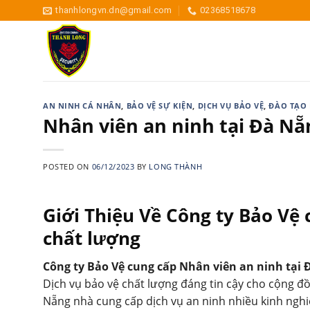
Skip
thanhlongvn.dn@gmail.com
02368518678
to
content
AN NINH CÁ NHÂN
,
BẢO VỆ SỰ KIỆN
,
DỊCH VỤ BẢO VỆ
,
ĐÀO TẠO 
Nhân viên an ninh tại Đà Nẵ
POSTED ON
06/12/2023
BY
LONG THÀNH
Giới Thiệu Về Công ty Bảo Vệ
chất lượng
Công ty Bảo Vệ cung cấp Nhân viên an ninh tại
Dịch vụ bảo vệ chất lượng đáng tin cậy cho cộng 
Nẵng nhà cung cấp dịch vụ an ninh nhiều kinh ngh