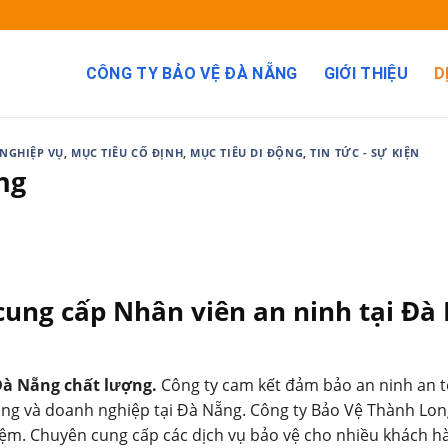
CÔNG TY BẢO VỆ ĐÀ NẴNG
GIỚI THIỆU
D
NGHIỆP VỤ
,
MỤC TIÊU CỐ ĐỊNH
,
MỤC TIÊU DI ĐỘNG
,
TIN TỨC - SỰ KIỆN
ng
 cung cấp Nhân viên an ninh tại Đà
 Đà Nẵng chất lượng.
Công ty cam kết đảm bảo an ninh an t
đồng và doanh nghiệp tại Đà Nẵng. Công ty Bảo Vệ Thành Lo
iệm. Chuyên cung cấp các dịch vụ bảo vệ cho nhiều khách h