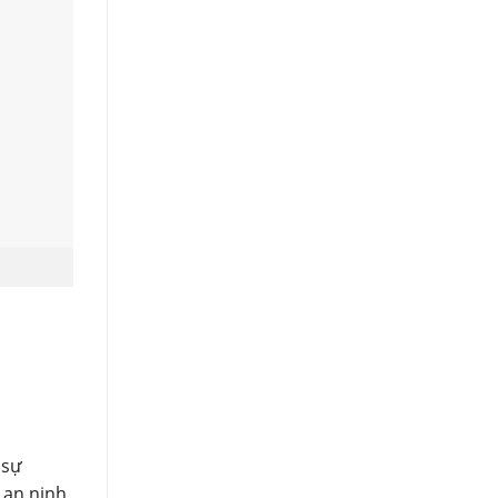
 sự
 an ninh