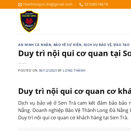
Skip
thanhlongvn.dn@gmail.com
02368518678
to
content
AN NINH CÁ NHÂN
,
BẢO VỆ SỰ KIỆN
,
DỊCH VỤ BẢO VỆ
,
ĐÀO TẠO 
Duy trì nội qui cơ quan tại S
POSTED ON
06/12/2023
BY
LONG THÀNH
Duy trì nội qui cơ quan cơ kh
Dịch vụ bảo vệ ở Sơn Trà cam kết đảm bảo bảo m
Nẵng. Doanh nghiệp Bảo Vệ Thành Long Đà Nẵng là 
Duy trì nội qui cơ quan cơ khách hàng tại Sơn Trà.