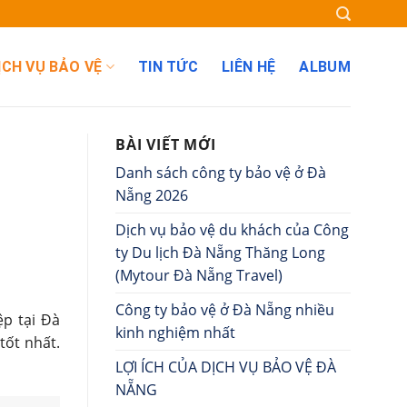
ỊCH VỤ BẢO VỆ
TIN TỨC
LIÊN HỆ
ALBUM
BÀI VIẾT MỚI
Danh sách công ty bảo vệ ở Đà
Nẵng 2026
Dịch vụ bảo vệ du khách của Công
ty Du lịch Đà Nẵng Thăng Long
(Mytour Đà Nẵng Travel)
Công ty bảo vệ ở Đà Nẵng nhiều
p tại Đà
kinh nghiệm nhất
tốt nhất.
LỢI ÍCH CỦA DỊCH VỤ BẢO VỆ ĐÀ
NẴNG