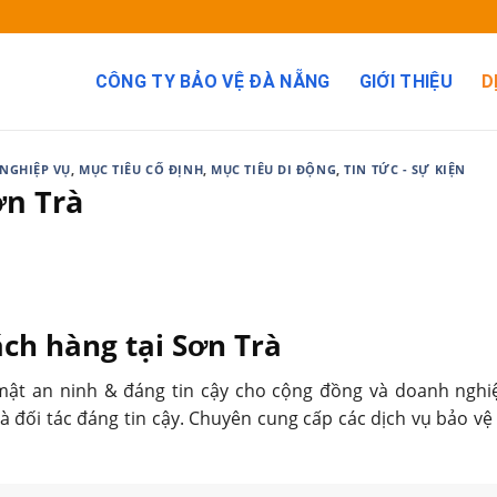
CÔNG TY BẢO VỆ ĐÀ NẴNG
GIỚI THIỆU
D
NGHIỆP VỤ
,
MỤC TIÊU CỐ ĐỊNH
,
MỤC TIÊU DI ĐỘNG
,
TIN TỨC - SỰ KIỆN
ơn Trà
ách hàng tại Sơn Trà
ật an ninh & đáng tin cậy cho cộng đồng và doanh nghiệ
đối tác đáng tin cậy. Chuyên cung cấp các dịch vụ bảo vệ 