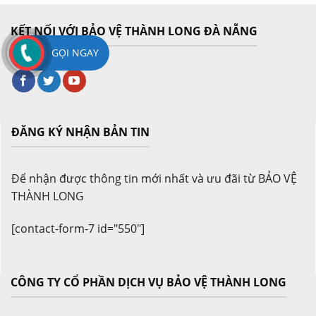
KẾT NỐI VỚI BẢO VỆ THÀNH LONG ĐÀ NẴNG
GỌI NGAY
ĐĂNG KÝ NHẬN BẢN TIN
Để nhận được thông tin mới nhất và ưu đãi từ BẢO VỆ
THÀNH LONG
[contact-form-7 id="550"]
CÔNG TY CỔ PHẦN DỊCH VỤ BẢO VỆ THÀNH LONG