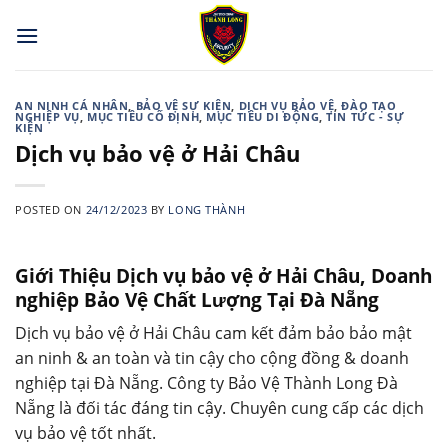
Skip
to
content
AN NINH CÁ NHÂN
,
BẢO VỆ SỰ KIỆN
,
DỊCH VỤ BẢO VỆ
,
ĐÀO TẠO
NGHIỆP VỤ
,
MỤC TIÊU CỐ ĐỊNH
,
MỤC TIÊU DI ĐỘNG
,
TIN TỨC - SỰ
KIỆN
Dịch vụ bảo vệ ở Hải Châu
POSTED ON
24/12/2023
BY
LONG THÀNH
Giới Thiệu Dịch vụ bảo vệ ở Hải Châu, Doanh
nghiệp Bảo Vệ Chất Lượng Tại Đà Nẵng
Dịch vụ bảo vệ ở Hải Châu cam kết đảm bảo bảo mật
an ninh & an toàn và tin cậy cho cộng đồng & doanh
nghiệp tại Đà Nẵng. Công ty Bảo Vệ Thành Long Đà
Nẵng là đối tác đáng tin cậy. Chuyên cung cấp các dịch
vụ bảo vệ tốt nhất.