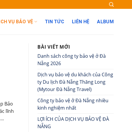
ỊCH VỤ BẢO VỆ
TIN TỨC
LIÊN HỆ
ALBUM
BÀI VIẾT MỚI
Danh sách công ty bảo vệ ở Đà
Nẵng 2026
Dịch vụ bảo vệ du khách của Công
ty Du lịch Đà Nẵng Thăng Long
(Mytour Đà Nẵng Travel)
Công ty bảo vệ ở Đà Nẵng nhiều
ệp Bảo
kinh nghiệm nhất
ác lĩnh
n…
LỢI ÍCH CỦA DỊCH VỤ BẢO VỆ ĐÀ
NẴNG