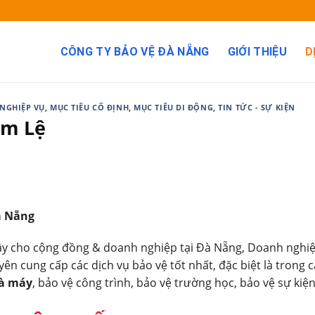
CÔNG TY BẢO VỆ ĐÀ NẴNG
GIỚI THIỆU
D
NGHIỆP VỤ
,
MỤC TIÊU CỐ ĐỊNH
,
MỤC TIÊU DI ĐỘNG
,
TIN TỨC - SỰ KIỆN
ẩm Lệ
à Nẵng
cậy cho cộng đồng & doanh nghiệp tại Đà Nẵng, Doanh nghi
ên cung cấp các dịch vụ bảo vệ tốt nhất, đặc biệt là trong c
hà máy
, bảo vệ công trình, bảo vệ trường học, bảo vệ sự kiệ