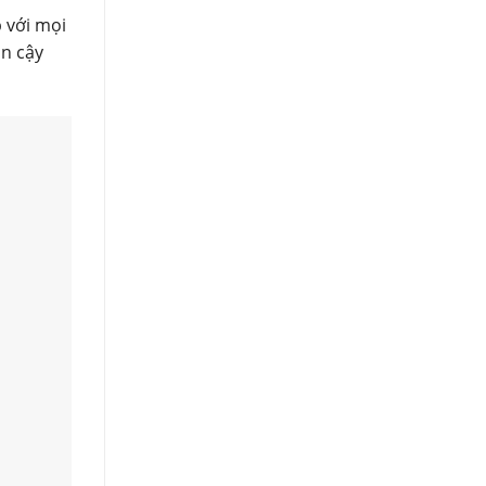
 với mọi
in cậy