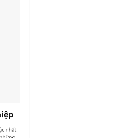
hiệp
ậc nhất.
ó những