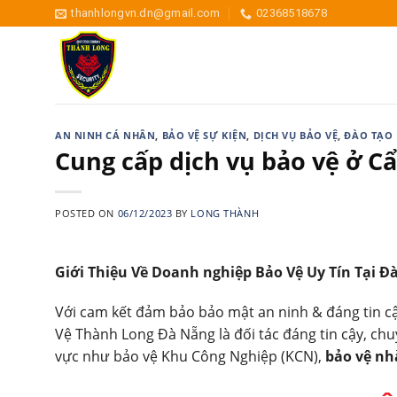
Skip
thanhlongvn.dn@gmail.com
02368518678
to
content
AN NINH CÁ NHÂN
,
BẢO VỆ SỰ KIỆN
,
DỊCH VỤ BẢO VỆ
,
ĐÀO TẠO 
Cung cấp dịch vụ bảo vệ ở C
POSTED ON
06/12/2023
BY
LONG THÀNH
Giới Thiệu Về Doanh nghiệp Bảo Vệ Uy Tín Tại Đ
Với cam kết đảm bảo bảo mật an ninh & đáng tin 
Vệ Thành Long Đà Nẵng là đối tác đáng tin cậy, chuy
vực như bảo vệ Khu Công Nghiệp (KCN),
bảo vệ n