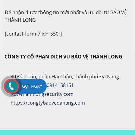
Để nhận được thông tin mới nhất và ưu đãi từ BẢO VỆ
THÀNH LONG
[contact-form-7 id="550"]
CÔNG TY CỔ PHẦN DỊCH VỤ BẢO VỆ THÀNH LONG
30 Đào Tấn, quận Hải Châu, thành phố Đà Nẵng
0236.3700.833 - 0914158151
GỌI NGAY
Kd@thanhlongsecurity.com
https://congtybaovedanang.com