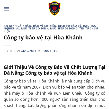
Skip
to
content
AN NINH CÁ NHÂN
,
BẢO VỆ SỰ KIỆN
,
DỊCH VỤ BẢO VỆ
,
ĐÀO TẠO
NGHIỆP VỤ
,
MỤC TIÊU CỐ ĐỊNH
,
MỤC TIÊU DI ĐỘNG
,
TIN TỨC - SỰ
KIỆN
Công ty bảo vệ tại Hòa Khánh
POSTED ON
24/12/2023
BY
LONG THÀNH
Giới Thiệu Về Công ty Bảo Vệ Chất Lượng Tại
Đà Nẵng: Công ty bảo vệ tại Hòa Khánh
Công ty bảo vệ tại Hòa Khánh là nhà cung cấp Dịch vụ
bảo vệ từ năm 2007. Dịch vụ bảo vệ an toàn cho nhiều
nhà máy ở Hòa Khánh và KCN Liên Chiểu. Công ty có
quân số đông hơn 1000 người sẵn sàng triển khai cho
khách hàng. Lực lượng phản ứng nhanh ổn định mục