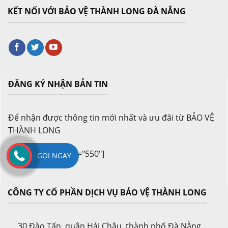
KẾT NỐI VỚI BẢO VỆ THÀNH LONG ĐÀ NẴNG
ĐĂNG KÝ NHẬN BẢN TIN
Để nhận được thông tin mới nhất và ưu đãi từ BẢO VỆ
THÀNH LONG
[contact-form-7 id="550"]
GỌI NGAY
CÔNG TY CỔ PHẦN DỊCH VỤ BẢO VỆ THÀNH LONG
30 Đào Tấn, quận Hải Châu, thành phố Đà Nẵng