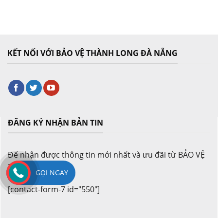
KẾT NỐI VỚI BẢO VỆ THÀNH LONG ĐÀ NẴNG
ĐĂNG KÝ NHẬN BẢN TIN
Để nhận được thông tin mới nhất và ưu đãi từ BẢO VỆ
THÀNH LONG
GỌI NGAY
[contact-form-7 id="550"]