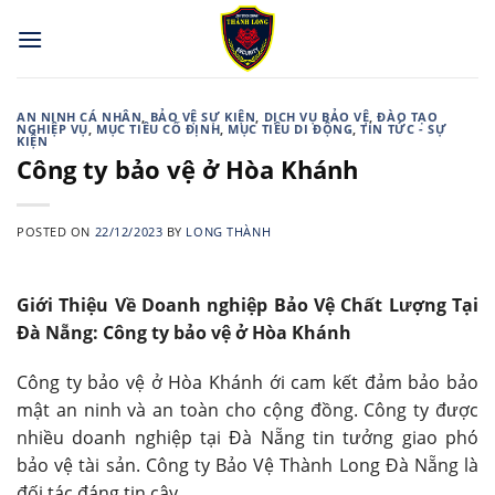
Skip
to
content
AN NINH CÁ NHÂN
,
BẢO VỆ SỰ KIỆN
,
DỊCH VỤ BẢO VỆ
,
ĐÀO TẠO
NGHIỆP VỤ
,
MỤC TIÊU CỐ ĐỊNH
,
MỤC TIÊU DI ĐỘNG
,
TIN TỨC - SỰ
KIỆN
Công ty bảo vệ ở Hòa Khánh
POSTED ON
22/12/2023
BY
LONG THÀNH
Giới Thiệu Về Doanh nghiệp Bảo Vệ Chất Lượng Tại
Đà Nẵng: Công ty bảo vệ ở Hòa Khánh
Công ty bảo vệ ở Hòa Khánh ới cam kết đảm bảo bảo
mật an ninh và an toàn cho cộng đồng. Công ty được
nhiều doanh nghiệp tại Đà Nẵng tin tưởng giao phó
bảo vệ tài sản. Công ty Bảo Vệ Thành Long Đà Nẵng là
đối tác đáng tin cậy.