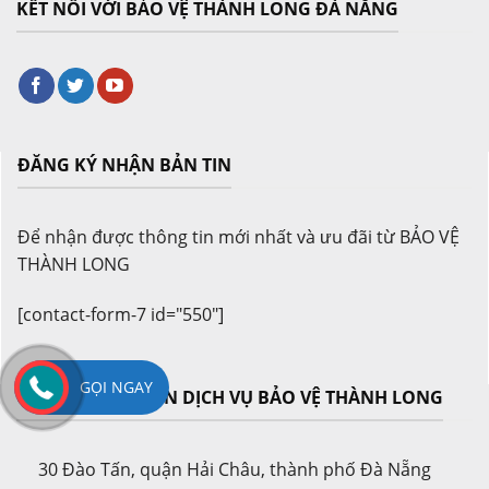
KẾT NỐI VỚI BẢO VỆ THÀNH LONG ĐÀ NẴNG
ĐĂNG KÝ NHẬN BẢN TIN
Để nhận được thông tin mới nhất và ưu đãi từ BẢO VỆ
THÀNH LONG
[contact-form-7 id="550"]
GỌI NGAY
CÔNG TY CỔ PHẦN DỊCH VỤ BẢO VỆ THÀNH LONG
30 Đào Tấn, quận Hải Châu, thành phố Đà Nẵng