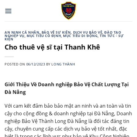
Skip
to
content
AN NINH CÁ NHÂN
,
BẢO VỆ SỰ KIỆN
,
DỊCH VỤ BẢO VỆ
,
ĐÀO TẠO
NGHIỆP VỤ
,
MỤC TIÊU CỐ ĐỊNH
,
MỤC TIÊU DI ĐỘNG
,
TIN TỨC - SỰ
KIỆN
Cho thuê vệ sĩ tại Thanh Khê
POSTED ON
06/12/2023
BY
LONG THÀNH
Giới Thiệu Về Doanh nghiệp Bảo Vệ Chất Lượng Tại
Đà Nẵng
Với cam kết đảm bảo bảo mật an ninh và an toàn và tin
cậy cho cộng đồng & doanh nghiệp tại Đà Nẵng, Doanh
nghiệp Bảo Vệ Thành Long Đà Nẵng là đối tác đáng tin
cậy, chuyên cung cấp các dịch vụ bảo vệ tốt nhất, đặc
biệt là trong các lĩnh vực như bảo vệ Khu Công Nghiệp