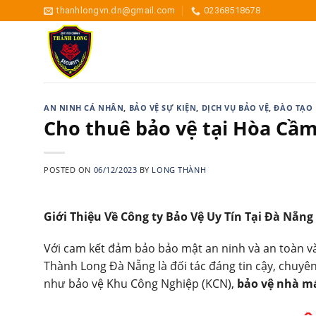
Skip
thanhlongvn.dn@gmail.com
02368518678
to
content
AN NINH CÁ NHÂN
,
BẢO VỆ SỰ KIỆN
,
DỊCH VỤ BẢO VỆ
,
ĐÀO TẠO 
Cho thuê bảo vệ tại Hòa Cầ
POSTED ON
06/12/2023
BY
LONG THÀNH
Giới Thiệu Về Công ty Bảo Vệ Uy Tín Tại Đà Nẵng
Với cam kết đảm bảo bảo mật an ninh và an toàn và
Thành Long Đà Nẵng là đối tác đáng tin cậy, chuyên 
như bảo vệ Khu Công Nghiệp (KCN),
bảo vệ nhà m