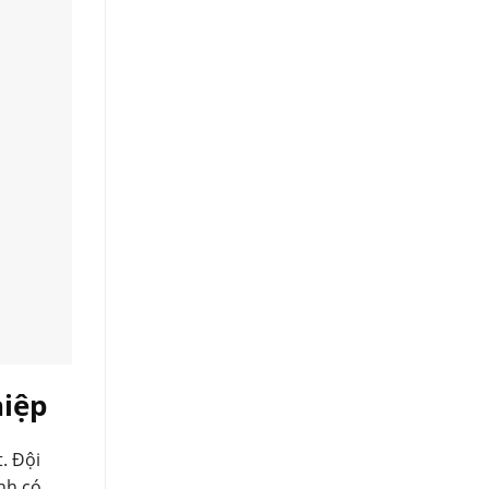
hiệp
. Đội
nh có