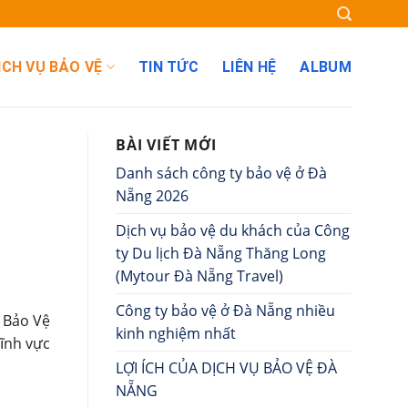
ỊCH VỤ BẢO VỆ
TIN TỨC
LIÊN HỆ
ALBUM
BÀI VIẾT MỚI
Danh sách công ty bảo vệ ở Đà
Nẵng 2026
Dịch vụ bảo vệ du khách của Công
ty Du lịch Đà Nẵng Thăng Long
(Mytour Đà Nẵng Travel)
Công ty bảo vệ ở Đà Nẵng nhiều
 Bảo Vệ
kinh nghiệm nhất
lĩnh vực
LỢI ÍCH CỦA DỊCH VỤ BẢO VỆ ĐÀ
NẴNG