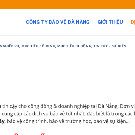
CÔNG TY BẢO VỆ ĐÀ NẴNG
GIỚI THIỆU
D
NGHIỆP VỤ
,
MỤC TIÊU CỐ ĐỊNH
,
MỤC TIÊU DI ĐỘNG
,
TIN TỨC - SỰ KIỆN
m
 tin cậy cho cộng đồng & doanh nghiệp tại Đà Nẵng, Đơn vị
cung cấp các dịch vụ bảo vệ tốt nhất, đặc biệt là trong các 
áy
, bảo vệ công trình, bảo vệ trường học, bảo vệ sự kiện…