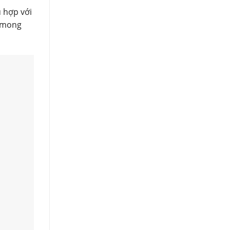
ù hợp với
n mong