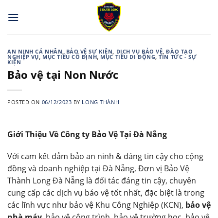
Skip
to
content
AN NINH CÁ NHÂN
,
BẢO VỆ SỰ KIỆN
,
DỊCH VỤ BẢO VỆ
,
ĐÀO TẠO
NGHIỆP VỤ
,
MỤC TIÊU CỐ ĐỊNH
,
MỤC TIÊU DI ĐỘNG
,
TIN TỨC - SỰ
KIỆN
Bảo vệ tại Non Nước
POSTED ON
06/12/2023
BY
LONG THÀNH
Giới Thiệu Về Công ty Bảo Vệ Tại Đà Nẵng
Với cam kết đảm bảo an ninh & đáng tin cậy cho cộng
đồng và doanh nghiệp tại Đà Nẵng, Đơn vị Bảo Vệ
Thành Long Đà Nẵng là đối tác đáng tin cậy, chuyên
cung cấp các dịch vụ bảo vệ tốt nhất, đặc biệt là trong
các lĩnh vực như bảo vệ Khu Công Nghiệp (KCN),
bảo vệ
nhà máy
, bảo vệ công trình, bảo vệ trường học, bảo vệ