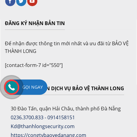
ĐĂNG KÝ NHẬN BẢN TIN
Để nhận được thông tin mới nhất và ưu đãi từ BẢO VỆ
THÀNH LONG
[contact-form-7 id="550"]
GỌI NGAY
CÔNG TY CỔ PHẦN DỊCH VỤ BẢO VỆ THÀNH LONG
30 Đào Tấn, quận Hải Châu, thành phố Đà Nẵng
0236.3700.833 - 0914158151
Kd@thanhlongsecurity.com
https://congtybaovedanang.com