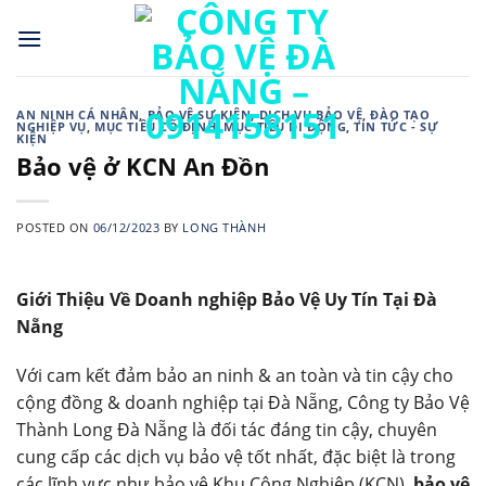
Skip
to
content
AN NINH CÁ NHÂN
,
BẢO VỆ SỰ KIỆN
,
DỊCH VỤ BẢO VỆ
,
ĐÀO TẠO
NGHIỆP VỤ
,
MỤC TIÊU CỐ ĐỊNH
,
MỤC TIÊU DI ĐỘNG
,
TIN TỨC - SỰ
KIỆN
Bảo vệ ở KCN An Đồn
POSTED ON
06/12/2023
BY
LONG THÀNH
Giới Thiệu Về Doanh nghiệp Bảo Vệ Uy Tín Tại Đà
Nẵng
Với cam kết đảm bảo an ninh & an toàn và tin cậy cho
cộng đồng & doanh nghiệp tại Đà Nẵng, Công ty Bảo Vệ
Thành Long Đà Nẵng là đối tác đáng tin cậy, chuyên
cung cấp các dịch vụ bảo vệ tốt nhất, đặc biệt là trong
các lĩnh vực như bảo vệ Khu Công Nghiệp (KCN),
bảo vệ