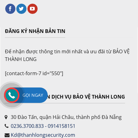
ĐĂNG KÝ NHẬN BẢN TIN
Để nhận được thông tin mới nhất và ưu đãi từ BẢO VỆ
THÀNH LONG
[contact-form-7 id="550"]
GỌI NGAY
CÔNG TY CỔ PHẦN DỊCH VỤ BẢO VỆ THÀNH LONG
30 Đào Tấn, quận Hải Châu, thành phố Đà Nẵng
0236.3700.833 - 0914158151
Kd@thanhlongsecurity.com